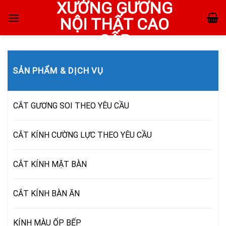
XƯỞNG GƯƠNG
Skip
to
NỘI THẤT CAO
content
CẤP
SẢN PHẨM & DỊCH VỤ
CẮT GƯƠNG SOI THEO YÊU CẦU
CẮT KÍNH CƯỜNG LỰC THEO YÊU CẦU
CẮT KÍNH MẶT BÀN
CẮT KÍNH BÀN ĂN
KÍNH MÀU ỐP BẾP