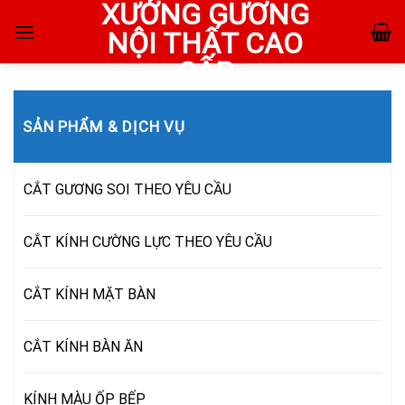
XƯỞNG GƯƠNG
Skip
to
NỘI THẤT CAO
content
CẤP
SẢN PHẨM & DỊCH VỤ
CẮT GƯƠNG SOI THEO YÊU CẦU
CẮT KÍNH CƯỜNG LỰC THEO YÊU CẦU
CẮT KÍNH MẶT BÀN
CẮT KÍNH BÀN ĂN
KÍNH MÀU ỐP BẾP