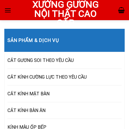
XƯỞNG GƯƠNG
Skip
to
NỘI THẤT CAO
content
CẤP
SẢN PHẨM & DỊCH VỤ
CẮT GƯƠNG SOI THEO YÊU CẦU
CẮT KÍNH CƯỜNG LỰC THEO YÊU CẦU
CẮT KÍNH MẶT BÀN
CẮT KÍNH BÀN ĂN
KÍNH MÀU ỐP BẾP