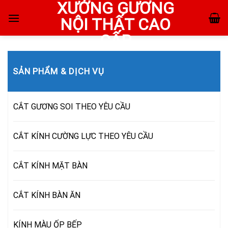
XƯỞNG GƯƠNG
Skip
to
NỘI THẤT CAO
content
CẤP
SẢN PHẨM & DỊCH VỤ
CẮT GƯƠNG SOI THEO YÊU CẦU
CẮT KÍNH CƯỜNG LỰC THEO YÊU CẦU
CẮT KÍNH MẶT BÀN
CẮT KÍNH BÀN ĂN
KÍNH MÀU ỐP BẾP